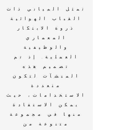
تمثل المباني ذات
القباب الهوائية
ذروة الابتكار
المعماري
والوظيفية
العملية. إذ تم
تصميم هذه
المنشآت لتكون
متعددة
الاستخدامات، حيث
يمكن الاستفادة
منها في مجموعة
متنوعة من