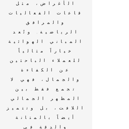
الأغراض، مثل
قاعات الفعاليات
والمرافق
الرياضية. وتُعد
المباني الهوائية
خياراً مثالياً
للعملاء الباحثين
عن الكفاءة
والجمال، فهي لا
تجمع فقط بين
المظهر الجمالي
اللافت، بل وتتميز
أيضاً بالمتانة
والدقة في