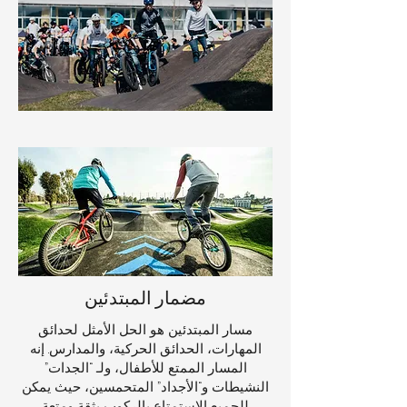
مضمار المبتدئين
مسار المبتدئين هو الحل الأمثل لحدائق
المهارات، الحدائق الحركية، والمدارس. إنه
المسار الممتع للأطفال، ولـ “الجدات”
النشيطات و“الأجداد” المتحمسين، حيث يمكن
للجميع الاستمتاع بالركوب بثقة ومتعة.