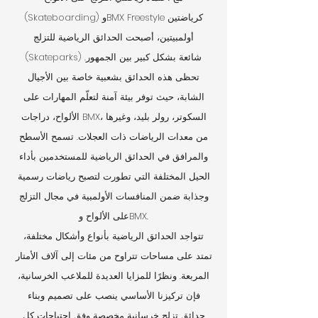
(Skateboarding) وBMX Freestyle كرياضتين
أولمبيتين، أصبحت الحدائق الرياضية للتزلج
(Skateparks) شائعة بشكل كبير بين الجمهور.
تحظى هذه الحدائق بشعبية خاصة بين الأجيال
الشابة، حيث توفر بيئة آمنة لتعلّم المهارات على
الألواح، دراجات BMX، السكوتر، رولر بليد، وغيرها
من معدات الرياضات ذات العجلات. تسمح الأسطح
والمرافق في الحدائق الرياضية للمستخدمين بأداء
الحيل المختلفة التي تطورت لتصبح رياضات رسمية
وجذابة ضمن المنافسات الأولمبية في مجال التزلج
على الألواح وBMX.
تتواجد الحدائق الرياضية بأنواع وأشكال مختلفة،
تمتد على مساحات تتراوح من مئات إلى آلاف الأمتار
المربعة. ونظرًا للمزايا العديدة للملاعب الخرسانية،
فإن تركيزنا الأساسي ينصب على تصميم وبناء
حدائق تزلج خرسانية مخصصة وفق احتياجات كل