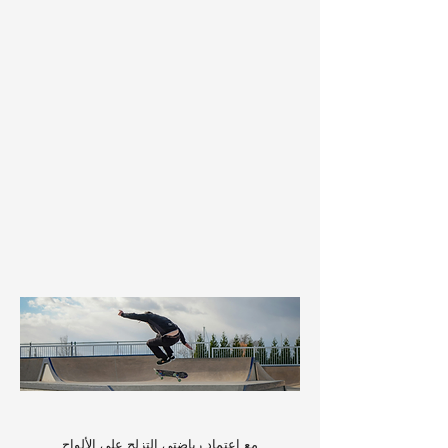
مع اعتماد رياضتي التزلج على الألواح